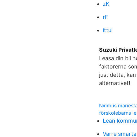
zK
rF
ittui
Suzuki Privatl
Leasa din bil 
faktorerna som
just detta, kan
alternativet!
Nimbus mariesta
förskolebarns le
Lean kommun
Varre smarta