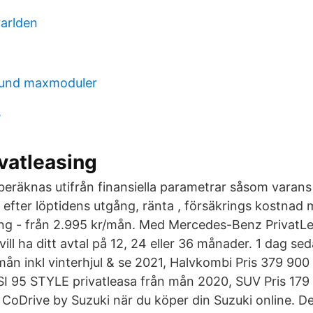
varlden
t
lund maxmoduler
s
vatleasing
eräknas utifrån finansiella parametrar såsom varans p
de efter löptidens utgång, ränta , försäkrings kostna
ng - från 2.995 kr/mån. Med Mercedes-Benz PrivatL
 vill ha ditt avtal på 12, 24 eller 36 månader. 1 dag se
mån inkl vinterhjul & se 2021, Halvkombi Pris 379 900 
SI 95 STYLE privatleasa från mån 2020, SUV Pris 179
 CoDrive by Suzuki när du köper din Suzuki online. D