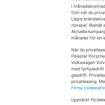
I månadskostnaden
Och när du privat
Lägre bränslekos
minskar. Beställ 
Aktuella kampanj
månader för en 
När du privatlea
Polestar Porsche
Volkswagen Volvo
med fyrhjulsdrift
gasdrift. Privatl
privatleasing. Med
Firma cooperati
Upptäckt fördela