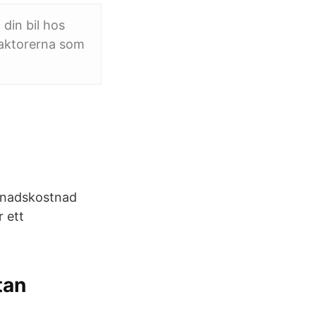
din bil hos
 faktorerna som
 månadskostnad
 ett
tan