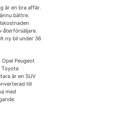
g är en bra affär.
 ännu bättre.
adskostnaden
-återförsäljare.
t ny bil under 36
n Opel Peugeot
a Toyota
itara är en SUV
nverterad till
rna med
ägande.