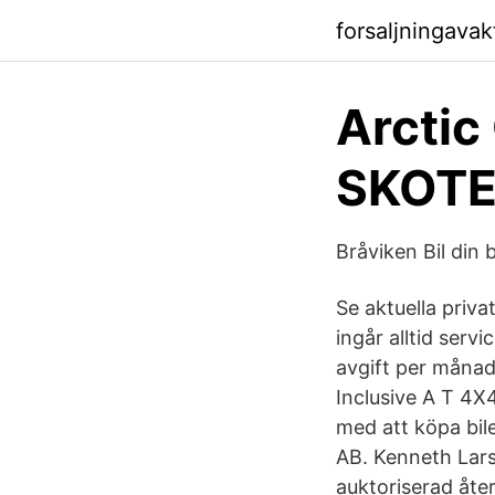
forsaljningava
Arctic 
SKOT
Bråviken Bil din 
Se aktuella priv
ingår alltid serv
avgift per månad
Inclusive A T 4X
med att köpa bil
AB. Kenneth Lars
auktoriserad åte