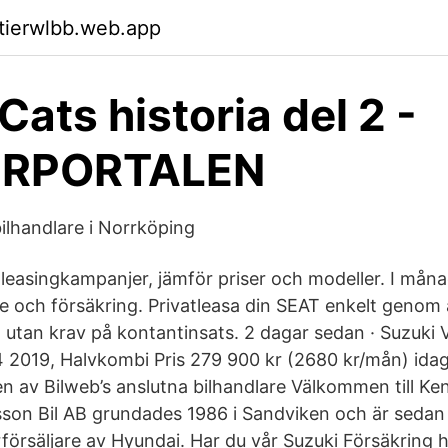
ktierwlbb.web.app
Cats historia del 2 -
ERPORTALEN
bilhandlare i Norrköping
atleasingkampanjer, jämför priser och modeller. I må
ice och försäkring. Privatleasa din SEAT enkelt genom 
 utan krav på kontantinsats. 2 dagar sedan · Suzuki 
4 2019, Halvkombi Pris 279 900 kr (2680 kr/mån) idag
en av Bilweb’s anslutna bilhandlare Välkommen till Ke
son Bil AB grundades 1986 i Sandviken och är sedan
rförsäljare av Hyundai. Har du vår Suzuki Försäkring 