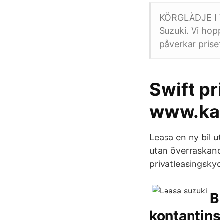
KÖRGLÄDJE I VA
Suzuki. Vi hop
påverkar priset
Swift pr
www.kar
Leasa en ny bil u
utan överraskand
privatleasingsky
B
kontantin