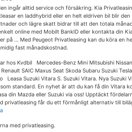
 ingår alltid service och försäkring. Kia Privatleasin
leasar en laddhybrid eller en helt eldriven bil blir den
tnader och lägre skatt bidrar till att den totala mån
enkelt online med Mobilt BankID eller kontakta din Kia
er på … Med Peugeot Privatleasing kan du köra en hel
smidig fast månadskostnad.
sar hos Kvdbil Mercedes-Benz Mini Mitsubishi Nissa
 Renault SAIC Maxus Seat Skoda Subaru Suzuki Tesl
 Leasa Suzuki Vitara S. Suzuki Vitara. Nya Suzuki V
 som standard. En nyhet är att du kan få din Vitara ko
easa din Mazda eller Suzuki via oss! Upptäckt fördela
 privatleasing får du ett förmånligt alternativ till bil
va
rna med privatleasing.