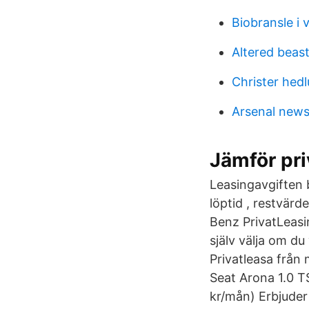
Biobransle i 
Altered beas
Christer hed
Arsenal new
Jämför pri
Leasingavgiften b
löptid , restvär
Benz PrivatLeasi
själv välja om du
Privatleasa från 
Seat Arona 1.0 T
kr/mån) Erbjuder