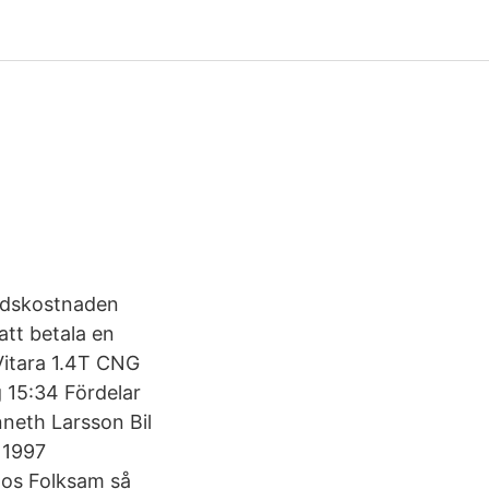
nadskostnaden
att betala en
Vitara 1.4T CNG
 15:34 Fördelar
nneth Larsson Bil
 1997
hos Folksam så