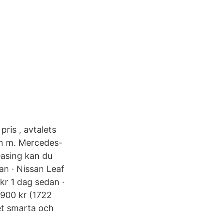
ris , avtalets
d m m. Mercedes-
easing kan du
dan · Nissan Leaf
kr 1 dag sedan ·
 900 kr (1722
et smarta och