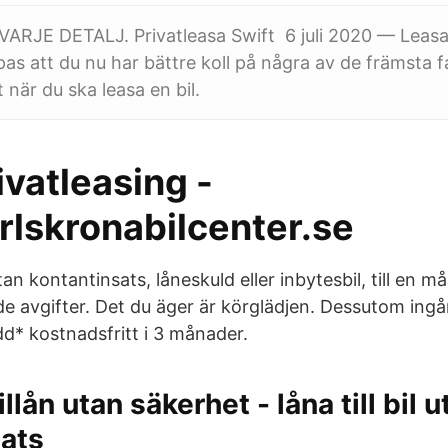
RJE DETALJ. Privatleasa Swift 6 juli 2020 — Leasa 
pas att du nu har bättre koll på några av de främsta
 när du ska leasa en bil.
ivatleasing -
lskronabilcenter.se
tan kontantinsats, låneskuld eller inbytesbil, till en
e avgifter. Det du äger är körglädjen. Dessutom ingår
dd* kostnadsfritt i 3 månader.
illån utan säkerhet - låna till bil u
sats