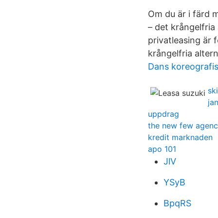
Om du är i färd m
– det krångelfria
privatleasing är 
krångelfria altern
Dans koreografisi
sk
ja
uppdrag
the new few agenc
kredit marknaden
apo 101
JlV
YSyB
BpqRS